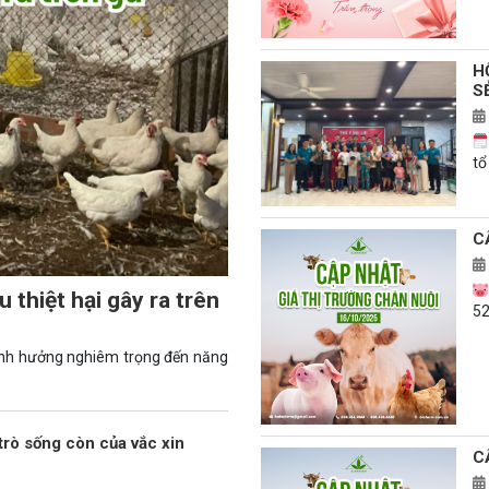
H
S
tổ
C
 thiệt hại gây ra trên
52
ảnh hưởng nghiêm trọng đến năng
trò sống còn của vắc xin
C