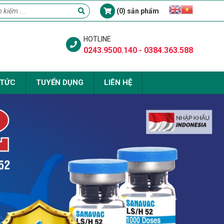
(0) sản phẩm
HOTLINE
0243.9500.140 - 0384.363.588
 TỨC
TUYỂN DỤNG
LIÊN HỆ
Next