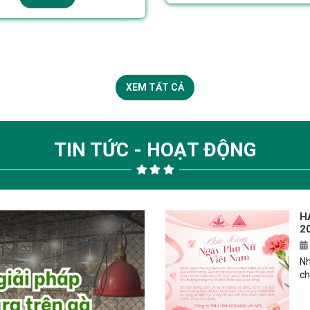
XEM TẤT CẢ
TIN TỨC - HOẠT ĐỘNG
H
2
Nh
ch