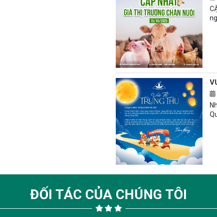
CẬ
ng
V
Nh
Qu
ĐỐI TÁC CỦA CHÚNG TÔI