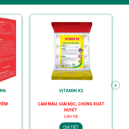
MIN
VITAMIN K3
VIÊM
CẦM MÁU, GIẢI ĐỘC, CHỐNG XUẤT
KÍ
HUYẾT
Liên hệ
CHI TIẾT