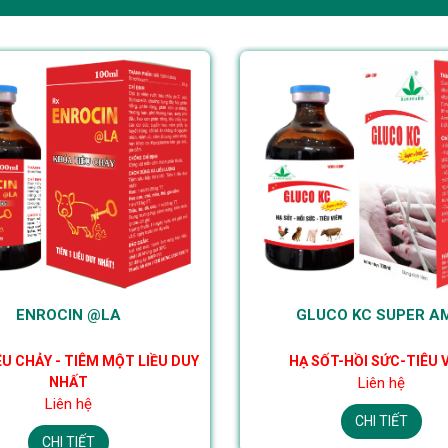
ENROCIN @LA
GLUCO KC SUPER A
U CHẢY - TIÊM MỘT LIỀU DUY
HẠ SỐT-HỒI SỨC-TIÊU 
NHẤT
Liên hệ
Liên hệ
CHI TIẾT
CHI TIẾT