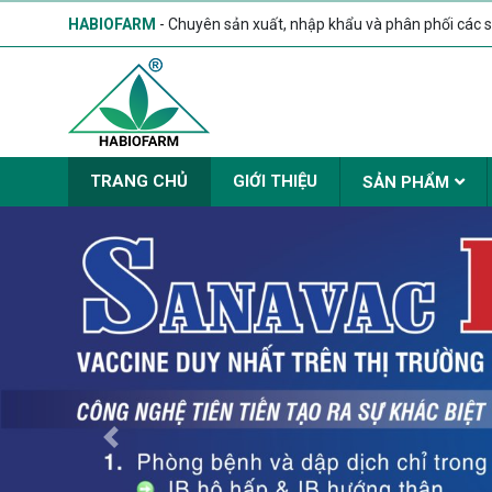
HABIOFARM
- Chuyên sản xuất, nhập khẩu và phân phối các s
TRANG CHỦ
GIỚI THIỆU
SẢN PHẨM
Previous