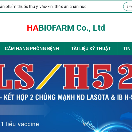
ản phẩm thuốc thú y, vắc-xin, thức ăn chăn nuôi
HA
BIOFARM Co., Ltd
CẨM NANG PHÒNG BỆNH
TÀI LIỆU KỸ THUẬT
TIN