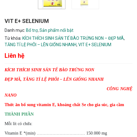
VIT E+ SELENIUM
Danh mục:
Bổ trợ
,
Sản phẩm nổi bật
Từ khóa:
KÍCH THÍCH SINH SẢN TẾ BÀO TRỨNG NON – ĐẸP MÃ
,
TĂNG TỈ LỆ PHÔI – LÊN GIỐNG NHANH
,
VIT E+ SELENIUM
Liên hệ
KÍCH THÍCH SINH SẢN TẾ BÀO TRỨNG NON
ĐẸP MÃ, TĂNG TỈ LỆ PHÔI – LÊN GIỐNG NHANH
CÔNG NGHỆ
NANO
Thức ăn bổ sung vitamin E, khoáng chất Se cho gia súc, gia cầm
THÀNH PHẦN
Mỗi lít có chứa:
Vitamin E *(min) ……………………….…… 150.000 mg