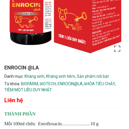
ENROCIN @LA
Danh mục:
Kháng sinh
,
Kháng sinh tiêm
,
Sản phẩm nổi bật
Từ khóa:
BIOFARM
,
bIOTECH
,
ENROCIN@LA
,
kHÓA TIÊU CHẢY
,
TIÊM MỘT LIỀU DUY NHẤT
Liên hệ
THÀNH PHẦN
Mỗi 100ml chứa: Enrofloxacin…………….…10 g