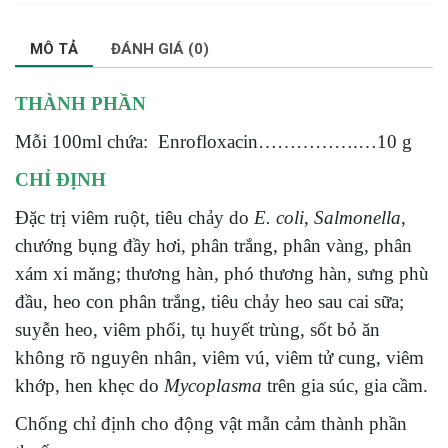
MÔ TẢ
ĐÁNH GIÁ (0)
THÀNH PHẦN
Mỗi 100ml chứa: Enrofloxacin…………….…10 g
CHỈ ĐỊNH
Đặc trị viêm ruột, tiêu chảy do
E. coli
,
Salmonella
,
chướng bụng đầy hơi, phân trắng, phân vàng, phân
xám xi măng; thương hàn, phó thương hàn, sưng phù
đầu, heo con phân trắng, tiêu chảy heo sau cai sữa;
suyễn heo, viêm phổi, tụ huyết trùng, sốt bỏ ăn
không rõ nguyên nhân, viêm vú, viêm tử cung, viêm
khớp, hen khẹc do
Mycoplasma
trên gia súc, gia cầm.
Chống chỉ định cho động vật mẫn cảm thành phần