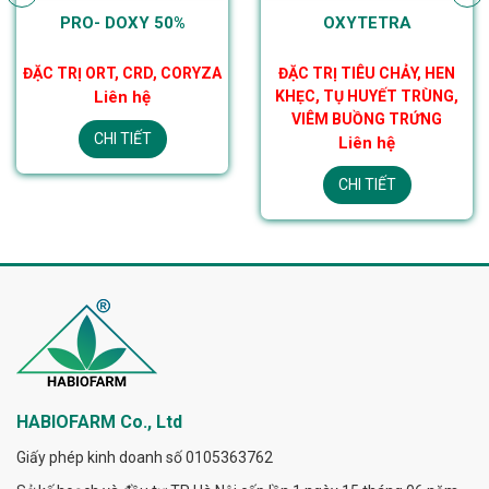
PRO- DOXY 50%
OXYTETRA
ĐẶC TRỊ ORT, CRD, CORYZA
ĐẶC TRỊ TIÊU CHẢY, HEN
Liên hệ
KHẸC, TỤ HUYẾT TRÙNG,
VIÊM BUỒNG TRỨNG
CHI TIẾT
Liên hệ
CHI TIẾT
HABIOFARM Co., Ltd
Giấy phép kinh doanh số 0105363762