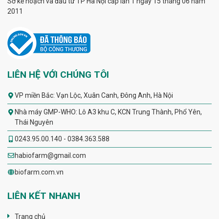
Sở kế hoạch và đầu tư TP Hà Nội cấp lần 1 ngày 15 tháng 06 năm
2011
LIÊN HỆ VỚI CHÚNG TÔI
VP miền Bắc: Vạn Lộc, Xuân Canh, Đông Anh, Hà Nội
Nhà máy GMP-WHO: Lô A3 khu C, KCN Trung Thành, Phổ Yên,
Thái Nguyên
0243.95.00.140 - 0384.363.588
habiofarm@gmail.com
biofarm.com.vn
LIÊN KẾT NHANH
Trang chủ