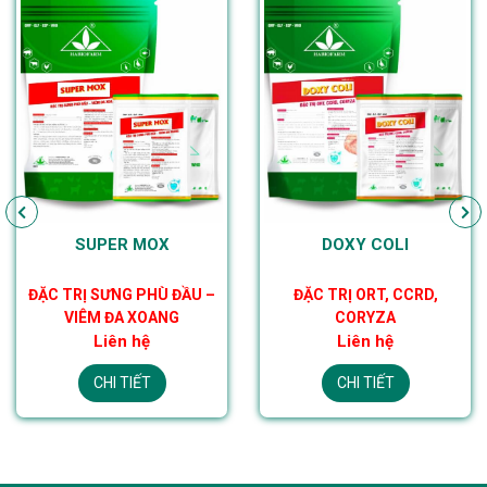
SUPER MOX
DOXY COLI
ĐẶC TRỊ SƯNG PHÙ ĐẦU –
ĐẶC TRỊ ORT, CCRD,
VIÊM ĐA XOANG
CORYZA
Liên hệ
Liên hệ
CHI TIẾT
CHI TIẾT