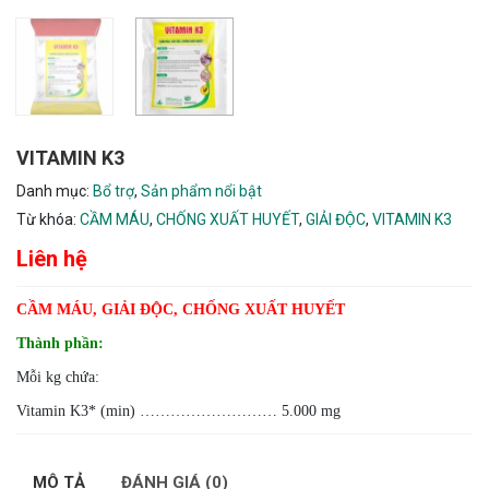
VITAMIN K3
Danh mục:
Bổ trợ
,
Sản phẩm nổi bật
Từ khóa:
CẦM MÁU
,
CHỐNG XUẤT HUYẾT
,
GIẢI ĐỘC
,
VITAMIN K3
Liên hệ
CẦM MÁU, GIẢI ĐỘC, CHỐNG XUẤT HUYẾT
Thành phần:
Mỗi kg chứa:
Vitamin K3* (min) ……………………… 5.000 mg
MÔ TẢ
ĐÁNH GIÁ (0)