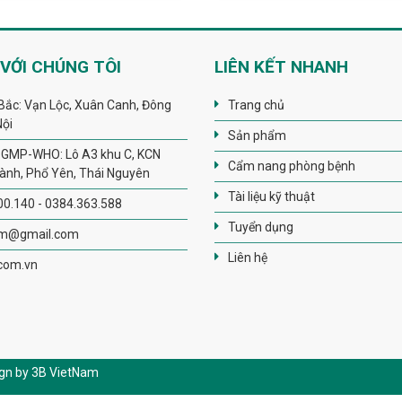
 VỚI CHÚNG TÔI
LIÊN KẾT NHANH
Bắc: Vạn Lộc, Xuân Canh, Đông
Trang chủ
Nội
Sản phẩm
GMP-WHO: Lô A3 khu C, KCN
Cẩm nang phòng bệnh
ành, Phổ Yên, Thái Nguyên
Tài liệu kỹ thuật
00.140 - 0384.363.588
Tuyển dụng
rm@gmail.com
Liên hệ
com.vn
ign by 3B VietNam