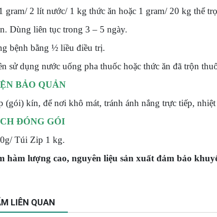
 gram/ 2 lít nước/ 1 kg thức ăn hoặc 1 gram/ 20 kg thể tr
n. Dùng liên tục trong 3 – 5 ngày.
g bệnh bằng ½ liều điều trị.
n sử dụng nước uống pha thuốc hoặc thức ăn đã trộn thuố
IỆN BẢO QUẢN
 (gói) kín, để nơi khô mát, tránh ánh nắng trực tiếp, nhiệ
CH ĐÓNG GÓI
0g/ Túi Zip 1 kg.
 hàm lượng cao, nguyên liệu sản xuất đảm bảo khuyến
.
M LIÊN QUAN