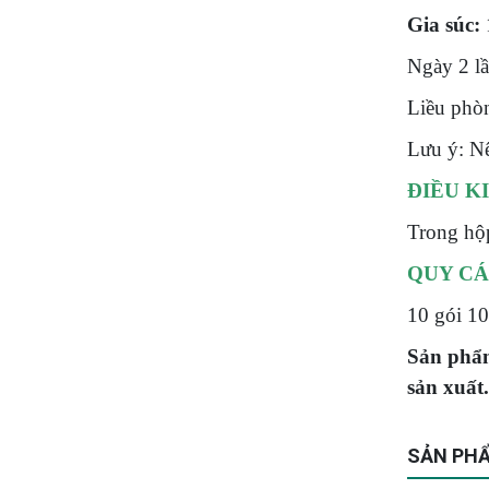
Gia súc:
1
Ngày 2 lầ
Liều phòn
Lưu ý: Nê
ĐIỀU K
Trong hộp
QUY CÁ
10 gói 10
Sản phẩm
sản xuất
SẢN PHẨ