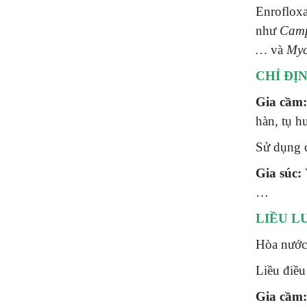
Enrofloxa
như
Camp
…
và
My
CHỈ ĐỊ
Gia cầm
hàn, tụ hu
Sử dụng c
Gia súc:
…
LIỀU L
Hòa nước 
Liều điều 
Gia cầm