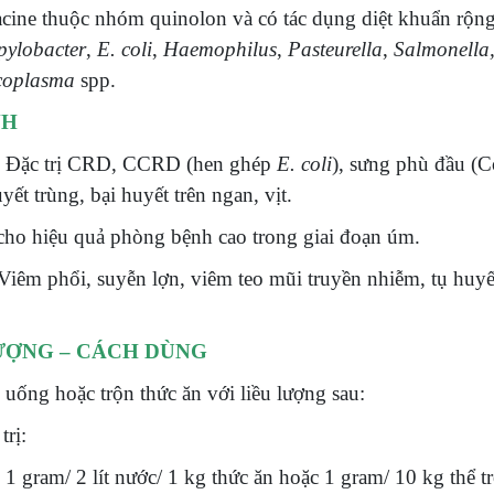
cine thuộc nhóm quinolon và có tác dụng diệt khuẩn rộn
ylobacter
,
E. coli
,
Haemophilus
,
Pasteurella
,
Salmonella
coplasma
spp.
NH
:
Đặc trị CRD, CCRD (hen ghép
E. coli
), sưng phù đầu (C
yết trùng, bại huyết trên ngan, vịt.
ho hiệu quả phòng bệnh cao trong giai đoạn úm.
Viêm phổi, suyễn lợn, viêm teo mũi truyền nhiễm, tụ huyế
ƯỢNG – CÁCH DÙNG
uống hoặc trộn thức ăn với liều lượng sau:
trị:
:
1 gram/ 2 lít nước/ 1 kg thức ăn hoặc 1 gram/ 10 kg thể t