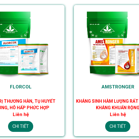
FLORCOL
AMSTRONGER
RỊ THƯƠNG HÀN, TỤ HUYẾT
KHÁNG SINH HÀM LƯỢNG RẤT
NG, HÔ HẤP PHỨC HỢP
KHÁNG KHUẨN RỘN
Liên hệ
Liên hệ
CHI TIẾT
CHI TIẾT