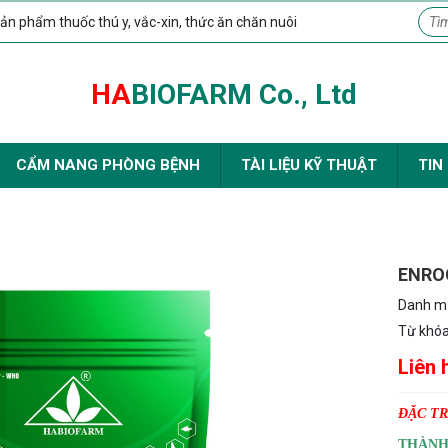
ản phẩm thuốc thú y, vắc-xin, thức ăn chăn nuôi
HA
BIOFARM Co., Ltd
CẨM NANG PHÒNG BỆNH
TÀI LIỆU KỸ THUẬT
TIN
ENRO
Danh m
Từ khó
Liên 
ĐẶC TR
THÀNH