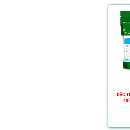
PRO- DOXY 50%
ĐẶC TRỊ ORT, CRD, CORYZA
ĐẶC T
Liên hệ
TRÙ
CHI TIẾT