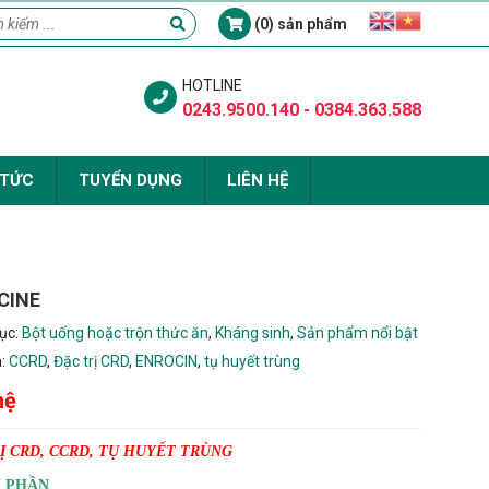
(0) sản phẩm
HOTLINE
0243.9500.140 - 0384.363.588
 TỨC
TUYỂN DỤNG
LIÊN HỆ
CINE
ục:
Bột uống hoặc trộn thức ăn
,
Kháng sinh
,
Sản phẩm nổi bật
a:
CCRD
,
Đặc trị CRD
,
ENROCIN
,
tụ huyết trùng
hệ
Ị CRD, CCRD, TỤ HUYẾT TRÙNG
 PHẦN