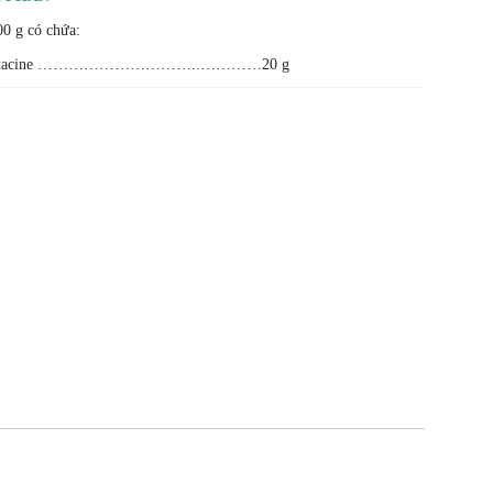
0 g có chứa:
loxacine …………………………..…………20 g