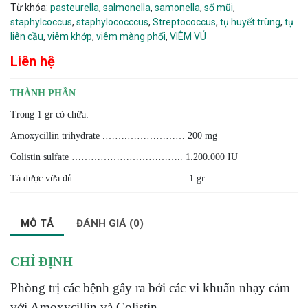
Từ khóa:
pasteurella
,
salmonella
,
samonella
,
sổ mũi
,
staphylcoccus
,
staphylococccus
,
Streptococcus
,
tụ huyết trùng
,
tụ
liên cầu
,
viêm khớp
,
viêm màng phổi
,
VIÊM VÚ
Liên hệ
THÀNH PHẦN
Trong 1 gr có chứa:
Amoxycillin trihydrate .…….……………… 200 mg
Colistin sulfate …………………………….. 1.200.000 IU
Tá dược vừa đủ …………………………….. 1 gr
MÔ TẢ
ĐÁNH GIÁ (0)
CHỈ ĐỊNH
Phòng trị các bệnh gây ra bởi các vi khuẩn nhạy cảm
với Amoxycillin và Colistin.