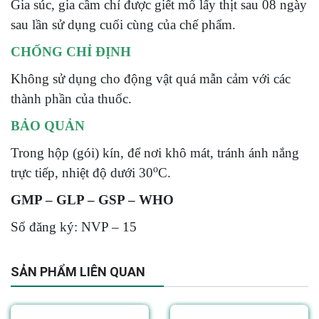
Gia súc, gia cầm chỉ được giết mổ lấy thịt sau 08 ngày
sau lần sử dụng cuối cùng của chế phẩm.
CHỐNG CHỈ ĐỊNH
Không sử dụng cho động vật quá mẫn cảm với các
thành phần của thuốc.
BẢO QUẢN
Trong hộp (gói) kín, để nơi khô mát, tránh ánh nắng
o
trực tiếp, nhiệt độ dưới 30
C.
GMP – GLP – GSP – WHO
Số đăng ký: NVP – 15
SẢN PHẨM LIÊN QUAN